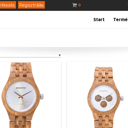
ntkezés
Regisztrálás
0
Start
Termé