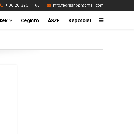
+ 36 20 290 11 66
info.faorashop@gmail.com
kek
Céginfo
ÁSZF
Kapcsolat