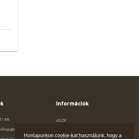
ek
Információk
11 66
ÁSZF
rashop@gmail.com
Céginfo
Honlapunkon cookie-kat használunk, hogy a
shop.hu
Kapcsolat