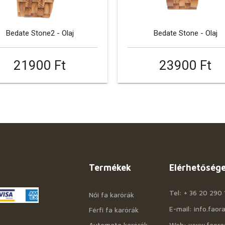
Bedate Stone2 - Olaj
Bedate Stone - Olaj
21900 Ft
23900 Ft
Termékek
Elérhetőség
Tel: + 36 20 290 
Női fa karórák
E-mail: info.fao
Férfi fa karórák
Automata karórák
Web: www.faora