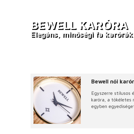
BEWELL KARÓRA
Elegáns, minőségi fa karórák
Bewell női karó
Egyszerre stílusos 
karóra, a tökéletes 
egyben egyediséget