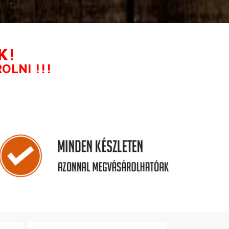
K!
LNI !!!