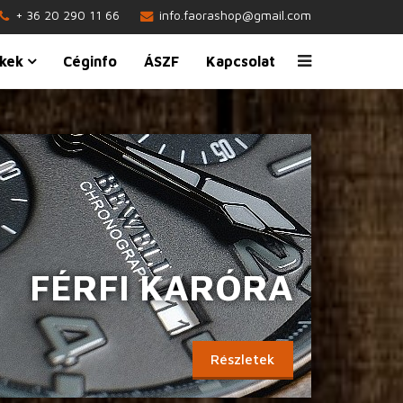
+ 36 20 290 11 66
info.faorashop@gmail.com
kek
Céginfo
ÁSZF
Kapcsolat
FÉRFI KARÓRA
Részletek