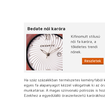
Bedate női karóra
Kifinomult stílusú
női fa karóra, a
tõkéletes trendi
nőnek.
Részletek
Ha száz százalékban természetes keményfából ké
egyes fa alapanyagot kézzel válogatnak ki az ór
munkatársai. A magas színvonalú polírozás is ho
Ezekhez a egyedülálló óraszerkezetű karórákhoz