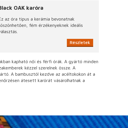
Black OAK karóra
Ez az óra tipus a kerámia bevonatnak
köszönhetően, fém érzékenyeknek ideális
választás.
Részletek
nkban kapható női és férfi órák. A gyártó minden
zakemberek kézzel szerelnek össze. A
yártó. A bambusztól kezdve az acéltokokon át a
enőrzésen átesett karórát vásárolhatnak a