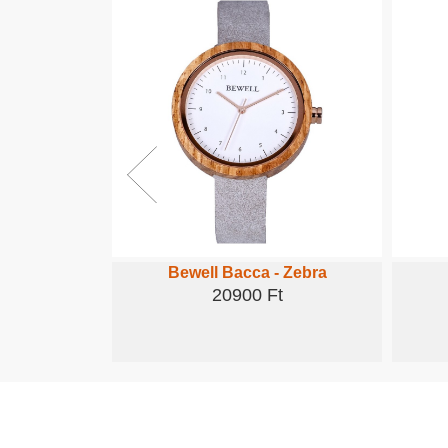
 Ében
Bewell Bacca - Zebra
t
20900 Ft