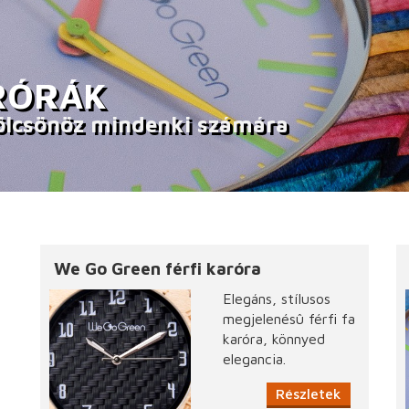
RÓRÁK
 kölcsönöz mindenki számára
We Go Green férfi karóra
Elegáns, stílusos
megjelenésû férfi fa
karóra, könnyed
elegancia.
Részletek