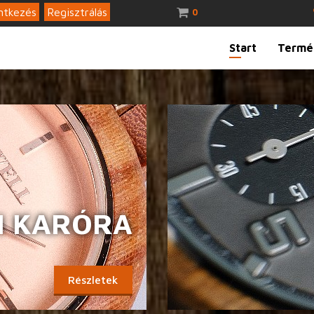
ntkezés
Regisztrálás
0
Start
Termé
I KARÓRA
Részletek