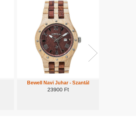
Bewell Navi Juhar - Szantál
Bewell 
23900 Ft
1