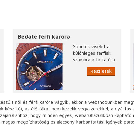
Bedate férfi karóra
Sportos viselet a
különleges férfiak
számára a fa karóra.
Részletek
szült női és férfi karóra vágyik, akkor a webshopunkban megv
ák készítői, az élő fákat nem kezelik vegyszerekkel, a gyártás
zzájárul ahhoz, hogy minden egyes, webáruházunkban kapható nő
 magas megbízhatóság és alacsony karbantartási igények páros