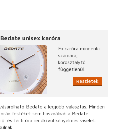
Bedate unisex karóra
Fa karóra mindenki
számára,
korosztálytó
függetlenül.
Részletek
ásárolható Bedate a legjobb választás. Minden
 során festéket sem használnak a Bedate
i és férfi óra rendkívül kényelmes viselet.
ulnak.