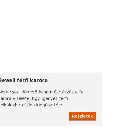
Bewell férfi karóra
Nem csak idõmérõ hanem életérzés a fa
karóra viselete. Egy igényes férfi
nélkülözhetettlen kiegészítője.
Részletek