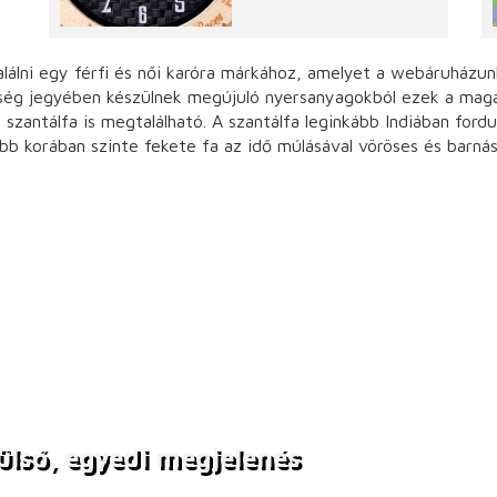
alálni egy férfi és női karóra márkához, amelyet a webáruházun
ség jegyében készülnek megújuló nyersanyagokból ezek a magas
antálfa is megtalálható. A szantálfa leginkább Indiában fordul e
bb korában szinte fekete fa az idő múlásával vöröses és barnás 
külső, egyedi megjelenés