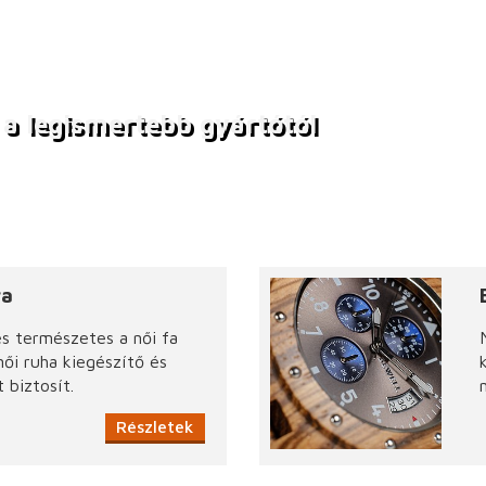
 a legismertebb gyártótól
ra
és természetes a női fa
női ruha kiegészítő és
 biztosít.
Részletek