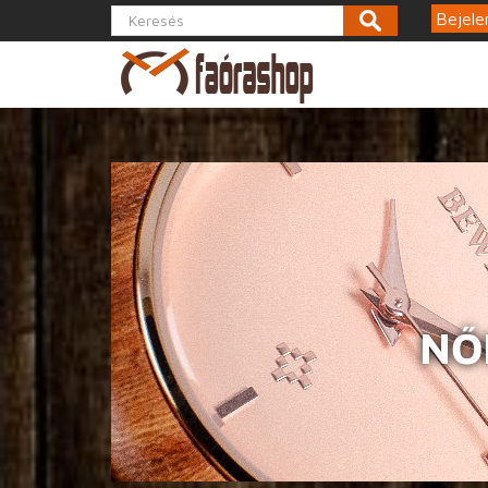
Bejele
NŐ