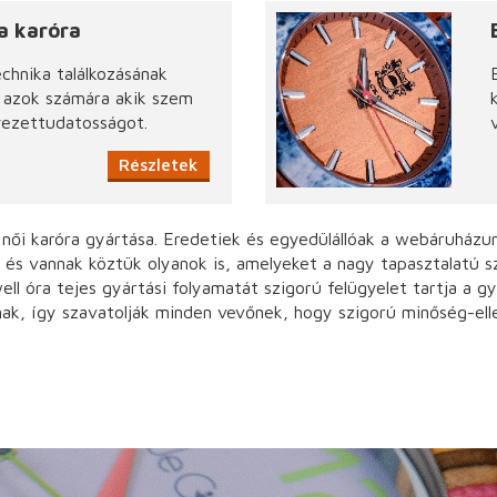
a karóra
chnika találkozásának
s azok számára akik szem
nyezettudatosságot.
Részletek
 női karóra gyártása. Eredetiek és egyedülállóak a webáruházu
 és vannak köztük olyanok is, amelyeket a nagy tapasztalatú s
l óra tejes gyártási folyamatát szigorú felügyelet tartja a g
nak, így szavatolják minden vevőnek, hogy szigorú minőség-ell