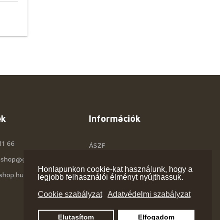
ek
Információk
11 66
ÁSZF
rashop@gmail.com
Céginfo
Honlapunkon cookie-kat használunk, hogy a
shop.hu
Kapcsolat
legjobb felhasználói élményt nyújthassuk.
Cookie szabályzat
Adatvédelmi szabályzat
Elutasítom
Elfogadom