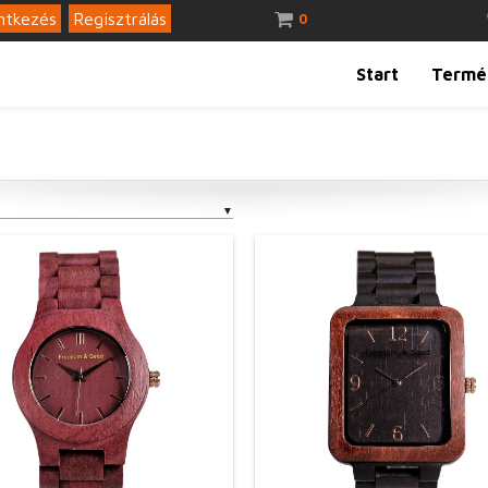
ntkezés
Regisztrálás
0
Start
Termé