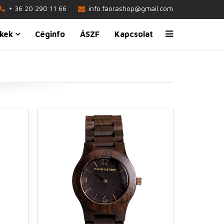
+ 36 20 290 11 66
info.faorashop@gmail.com
kek
Céginfo
ÁSZF
Kapcsolat