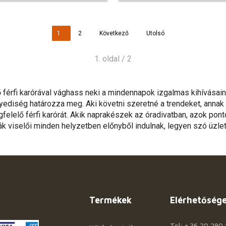
1
2
Következő
Utolsó
1. oldal / 2
illő férfi karórával vághass neki a mindennapok izgalmas kihívás
egyediség határozza meg. Aki követni szeretné a trendeket, ann
elelő férfi karórát. Akik naprakészek az óradivatban, azok pon
rák viselői minden helyzetben előnyből indulnak, legyen szó üzleti
Termékek
Elérhetőség
Tel: + 36 20 290 