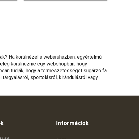
ainak? Ha körülnézel a webáruházban, egyértelmű
ak elég körülnéznie egy webshopban, hogy
tosan tudják, hogy a természetességet sugárzó fa
 tárgyalásról, sportolásról, kirándulásról vagy
ek
Információk
11 66