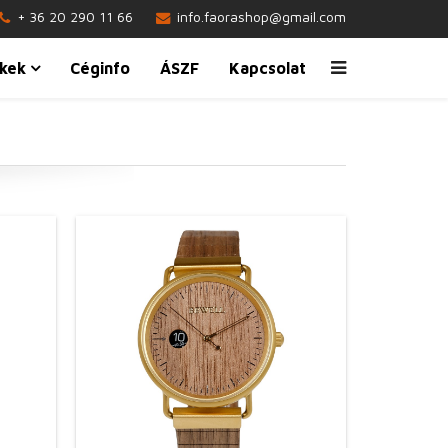
+ 36 20 290 11 66
info.faorashop@gmail.com
kek
Céginfo
ÁSZF
Kapcsolat