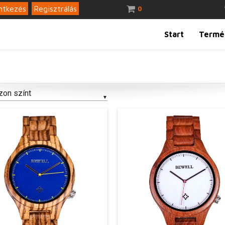
ntkezés
Regisztrálás
0
Start
Termé
zon színt