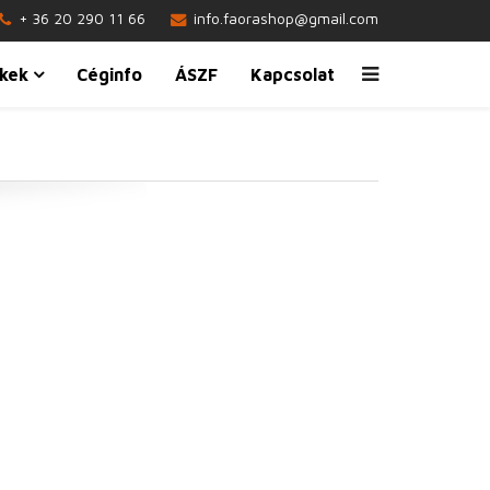
+ 36 20 290 11 66
info.faorashop@gmail.com
kek
Céginfo
ÁSZF
Kapcsolat