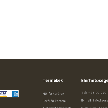
Termékek
Elérhetőség
Tel: + 36 20 290 
Női fa karórák
E-mail: info.fao
Férfi fa karórák
Automata karórák
Web: www.faora