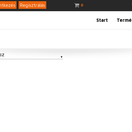
ntkezés
Regisztrálás
0
Start
Termé
sz