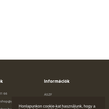
ek
Információk
11 66
ÁSZF
rashop@gmail.com
Céginfo
Honlapunkon cookie-kat használunk, hogy a
shop.hu
Kapcsolat