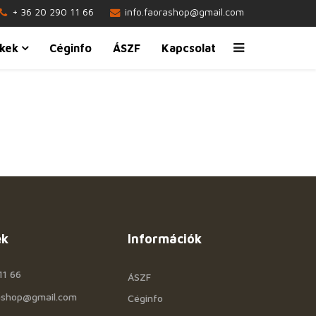
+ 36 20 290 11 66
info.faorashop@gmail.com
kek
Céginfo
ÁSZF
Kapcsolat
ek
Információk
11 66
ÁSZF
rashop@gmail.com
Céginfo