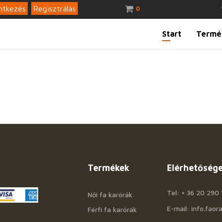
ntkezés
Regisztrálás
0
Start
Termé
Termékek
Elérhetőség
Tel: + 36 20 290 
Női fa karórák
E-mail: info.fao
Férfi fa karórák