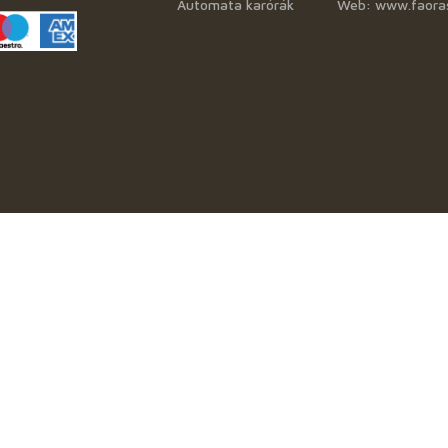
Automata karórák
Web: www.faora