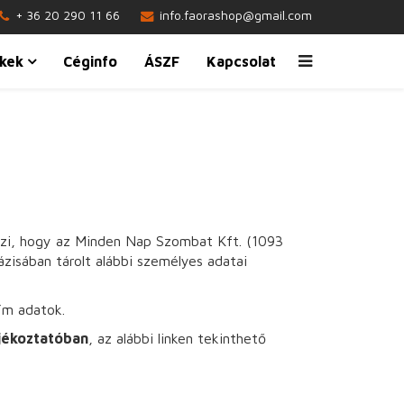
+ 36 20 290 11 66
info.faorashop@gmail.com
kek
Céginfo
ÁSZF
Kapcsolat
eszi, hogy az Minden Nap Szombat Kft. (1093
zisában tárolt alábbi személyes adatai
cím adatok.
jékoztatóban
, az alábbi linken tekinthető