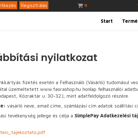
ntkezés
Regisztrálás
0
Start
Termé
bbítási nyilatkozat
nkkártyás fizetés esetén a Felhasználó (Vásárló) tudomásul v
ltal üzemeltetett www.faorashop.hu honlap felhasználói adatbá
dapest, Közraktár u. 30-32.), mint adatfeldolgozó részére.
re:
vásárló neve, email címe, számlázási cím adatok szállítási 
ási tevékenység jellege és célja a
SimplePay Adatkezelési tá
tesi_tajekoztato.pdf