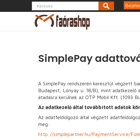
Bejele
SimplePay adattová
A SimplePay rendszerén keresztül végzett ba
Budapest, Lónyay u. 18/B), mint adatkezelő á
átadásra kerülnek az OTP Mobil Kft. (1093 Bu
Az adatkezelő által továbbított adatok kö
Az adatfeldolgozó által végzett adatfeldolgoz
meg:
http://simplepartner.hu/PaymentService/Fize