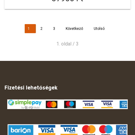
1
2
3
Következő
Utolsó
1. oldal / 3
Fizetési lehetőségek