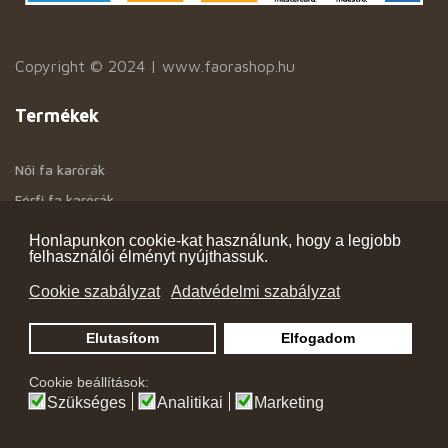
Copyright © 2024 | www.faorashop.hu
Termékek
Női fa karórák
Férfi fa karórák
Automata karórák
Honlapunkon cookie-kat használunk, hogy a legjobb
felhasználói élményt nyújthassuk.
Elérhetőségek
Cookie szabályzat
Adatvédelmi szabályzat
Tel: + 36 20 290 11 66
Elutasítom
Elfogadom
E-mail: info.faorashop@gmail.com
Cookie beállítások:
Web: www.faorashop.hu
Szükséges
Analitikai
Marketing
Információk