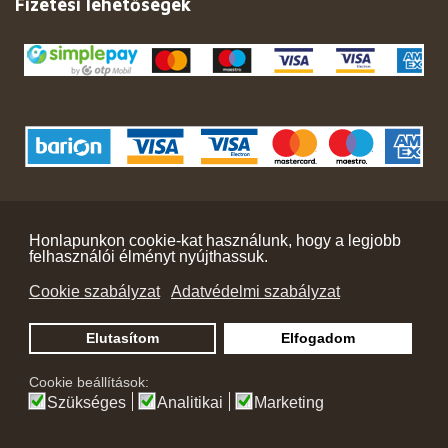
Fizetési lehetőségek
Copyright © 2024 | www.faorashop.hu
Honlapunkon cookie-kat használunk, hogy a legjobb
felhasználói élményt nyújthassuk.
Termékek
Cookie szabályzat
Adatvédelmi szabályzat
Női fa karórák
Elutasítom
Elfogadom
Férfi fa karórák
Cookie beállítások:
Automata karórák
Szükséges
Analitikai
Marketing
Elérhetőségek