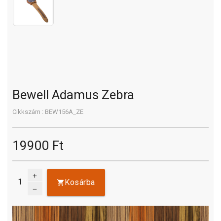
Bewell Adamus Zebra
Cikkszám : BEW156A_ZE
19900 Ft
add
Kosárba
remove