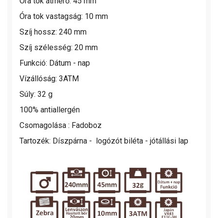
Óra tok átmérő: 45 mm
Óra tok vastagság: 10 mm
Szíj hossz: 240 mm
Szíj szélesség: 20 mm
Funkció: Dátum - nap
Vízállóság: 3ATM
Súly: 32 g
100% antiallergén
Csomagolása : Fadoboz
Tartozék: Díszpárna - logózót biléta - jótállási lap