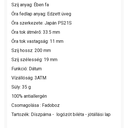
Szíj anyag: Ében fa
Óra fedlap anyag: Edzett üveg
Óra szerkezete: Japán PS21S
Óra tok átmérő: 33.5 mm
Óra tok vastagság: 11 mm
Szíj hossz: 200 mm
Szíj szélesség: 19 mm
Funkció: Dátum
Vízállóság: 3ATM
Súly: 35 g
100% antiallergén
Csomagolása : Fadoboz
Tartozék: Díszpárna - logózót biléta - jótállási lap