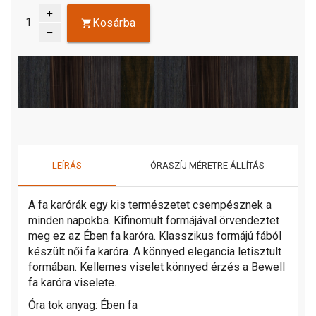
add
Kosárba
remove
LEÍRÁS
ÓRASZÍJ MÉRETRE ÁLLÍTÁS
A fa karórák egy kis természetet csempésznek a
minden napokba. Kifinomult formájával örvendeztet
meg ez az Ében fa karóra. Klasszikus formájú fából
készült női fa karóra. A könnyed elegancia letisztult
formában. Kellemes viselet könnyed érzés a Bewell
fa karóra viselete.
Óra tok anyag: Ében fa