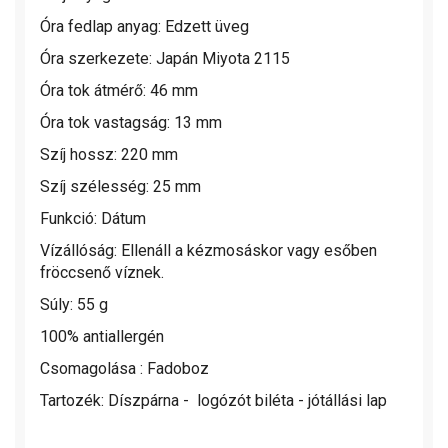
Óra fedlap anyag: Edzett üveg
Óra szerkezete: Japán Miyota 2115
Óra tok átmérő: 46 mm
Óra tok vastagság: 13 mm
Szíj hossz: 220 mm
Szíj szélesség: 25 mm
Funkció: Dátum
Vízállóság:
Ellenáll a kézmosáskor vagy esőben
fröccsenő víznek.
Súly: 55 g
100% antiallergén
Csomagolása : Fadoboz
Tartozék: Díszpárna - logózót biléta - jótállási lap