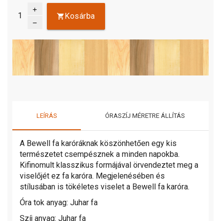
add
Kosárba
remove
LEÍRÁS
ÓRASZÍJ MÉRETRE ÁLLÍTÁS
A Bewell fa karóráknak köszönhetően egy kis
természetet csempésznek a minden napokba.
Kifinomult klasszikus formájával örvendeztet meg a
viselőjét ez fa karóra. Megjelenésében és
stílusában is tökéletes viselet a Bewell fa karóra.
Óra tok anyag: Juhar fa
Szíj anyag: Juhar fa