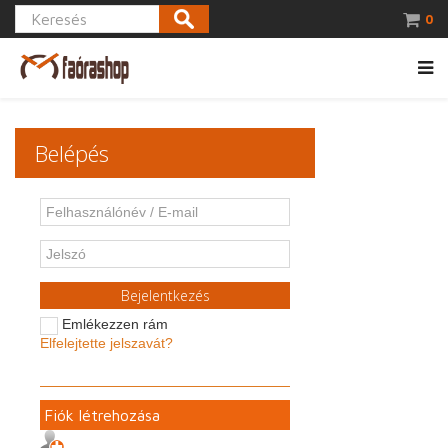
0
Belépés
Bejelentkezés
Emlékezzen rám
Elfelejtette jelszavát?
Fiók létrehozása